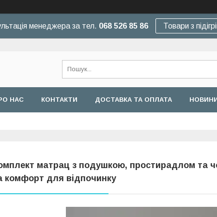
льтація менеджера за тел.
068 526 85 86
Товари з підігр
РО НАС
КОНТАКТИ
ДОСТАВКА ТА ОПЛАТА
НОВИНИ
омплект матрац з подушкою, простирадлом та ч
а комфорт для відпочинку