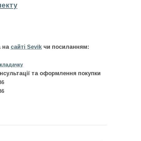
лекту
а на
сайті Sevik
чи посиланням:
зкладачку
нсультації та оформлення покупки
86
86