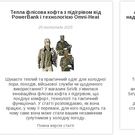
Тепла флісова кофта з підігрівом від
PowerBank і технологією Omni-Heat
над
20 листопада 2025
Шукаєте теплий та практичний одяг для холодної
Т
пори, походів, військової служби чи щоденного
використання? У магазині SeVik з’явилася
ан
інноваційна флісова кофта з підігрівом, що
SeV
поєднує комфорт, технології та тактичний
функціонал. У статті розповідаємо, як вона
д
працює, у чому її переваги, для кого підходить та
ст
чому саме вона може стати вашим незамінним
супутником у холодну погоду.
Повна версія статті