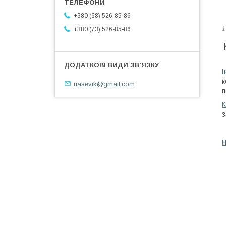
+380 (68) 526-85-86
1
+380 (73) 526-85-86
І
к
uasevik@gmail.com
п
К
з
Н