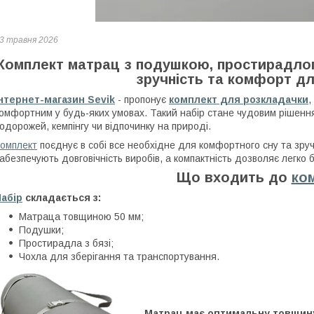
3 травня 2026
Комплект матрац з подушкою, простирадло
зручність та комфорт дл
нтернет-магазин Sevik
- пропонує
комплект для розкладачки
,
омфортним у будь-яких умовах. Такий набір стане чудовим рішення
одорожей, кемпінгу чи відпочинку на природі.
омплект
поєднує в собі все необхідне для комфортного сну та зруч
абезпечують довговічність виробів, а компактність дозволяє легко б
Що входить до
ко
абір
складається з:
Матраца товщиною 50 мм;
Подушки;
Простирадла з бязі;
Чохла для зберігання та транспортування.
Матрац має оптимальну товщину 