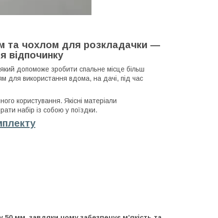
м та чохлом для розкладачки —
я відпочинку
 який допоможе зробити спальне місце більш
м для використання вдома, на дачі, під час
ного користування. Якісні матеріали
рати набір із собою у поїздки.
мплекту
50 мм, завдяки чому забезпечує м’якість та