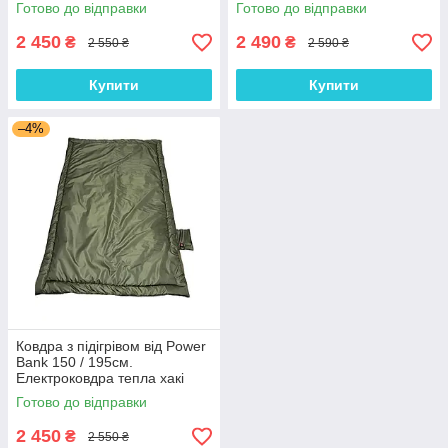
Хакі
Велюр плюш "Смарагдовий"
Готово до відправки
Готово до відправки
2 450
2 490
₴
₴
2 550 ₴
2 590 ₴
Купити
Купити
–4%
Ковдра з підігрівом від Power
Bank 150 / 195см.
Електроковдра тепла хакі
Готово до відправки
2 450
₴
2 550 ₴