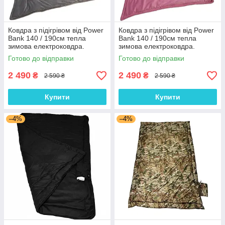
Ковдра з підігрівом від Power
Ковдра з підігрівом від Power
Bank 140 / 190см тепла
Bank 140 / 190см тепла
зимова електроковдра.
зимова електроковдра.
Велюр плюш "Сірий"
Велюр плюш "Рожевий"
Готово до відправки
Готово до відправки
2 490
2 490
₴
₴
2 590 ₴
2 590 ₴
Купити
Купити
–4%
–4%