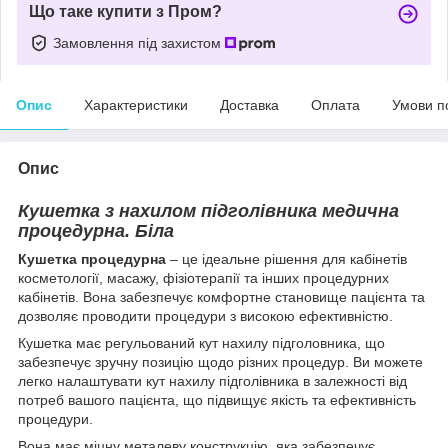
Що таке купити з Пром?
Замовлення під захистом
Опис
Характеристики
Доставка
Оплата
Умови п
Опис
Кушетка з нахилом підголівника медична
процедурна. Біла
Кушетка процедурна
– це ідеальне рішення для кабінетів
косметології, масажу, фізіотерапії та інших процедурних
кабінетів. Вона забезпечує комфортне становище пацієнта та
дозволяє проводити процедури з високою ефективністю.
Кушетка має регульований кут нахилу підголовника, що
забезпечує зручну позицію щодо різних процедур. Ви можете
легко налаштувати кут нахилу підголівника в залежності від
потреб вашого пацієнта, що підвищує якість та ефективність
процедури.
Вона має міцну металеву конструкцію, яка забезпечує