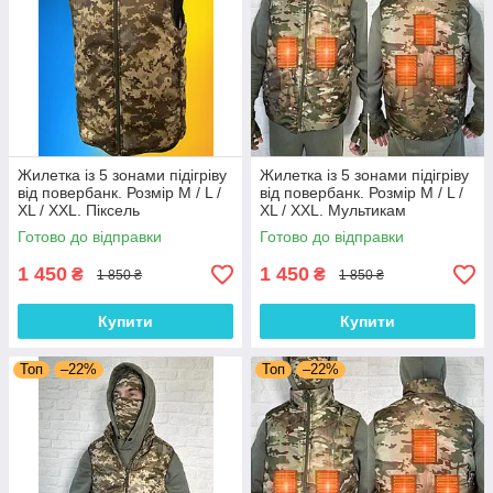
Жилетка із 5 зонами підігріву
Жилетка із 5 зонами підігріву
від повербанк. Розмір М / L /
від повербанк. Розмір М / L /
XL / XXL. Піксель
XL / XXL. Мультикам
Готово до відправки
Готово до відправки
1 450
1 450
₴
₴
1 850 ₴
1 850 ₴
Купити
Купити
Топ
–22%
Топ
–22%