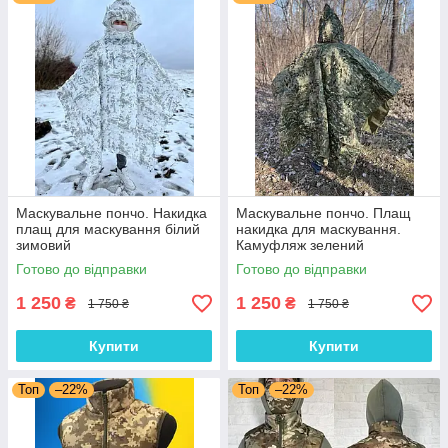
Маскувальне пончо. Накидка
Маскувальне пончо. Плащ
плащ для маскування білий
накидка для маскування.
зимовий
Камуфляж зелений
Готово до відправки
Готово до відправки
1 250
1 250
₴
₴
1 750 ₴
1 750 ₴
Купити
Купити
Топ
–22%
Топ
–22%