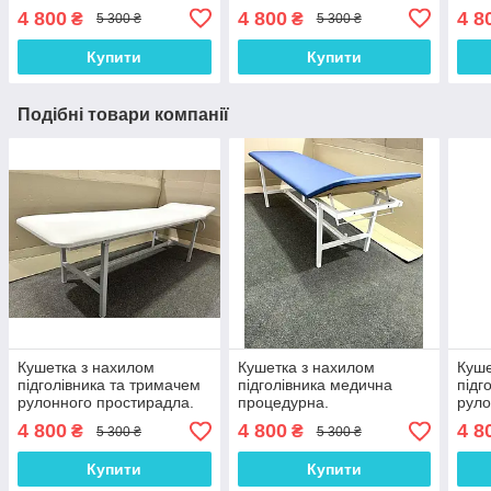
Кушетка медична
Куше
4 800
4 800
4 8
₴
₴
5 300 ₴
5 300 ₴
процедурна
проц
Купити
Купити
Подібні товари компанії
Кушетка з нахилом
Кушетка з нахилом
Куше
підголівника та тримачем
підголівника медична
підг
рулонного простирадла.
процедурна.
руло
Кушетка медична
Куше
4 800
4 800
4 8
₴
₴
5 300 ₴
5 300 ₴
процедурна біла
про
Купити
Купити