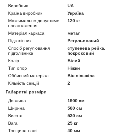
Виробник
UA
Країна виробник
Україна
Максимально допустиме
120 кг
навантаження
Матеріал каркаса
метал
Підголівник
Регульований
Спосіб регулювання
ступенева рейка,
підголівника
покроковий
Колір
Білий
Тип опор
Ніжки
Оббивний матеріал
Вінілісшкіра
Кількість секцій
2
Габаритні розміри
Довжина:
1900 см
Ширина
580 см
Висота
530 см
Вага
25 кг
Товщина ложі
40 мм