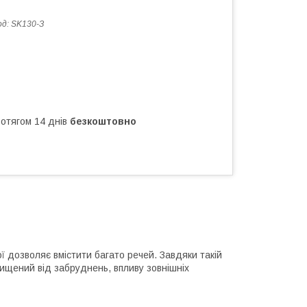
од:
SK130-З
ротягом 14 днів
безкоштовно
кої дозволяє вмістити багато речей. Завдяки такій
хищений від забруднень, впливу зовнішніх