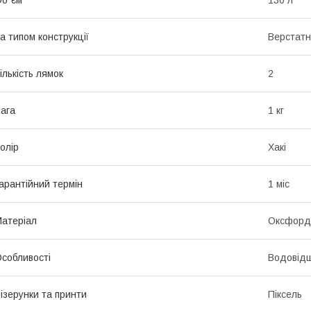
б`єм
130 л
а типом конструкції
Верстат
ількість лямок
2
ага
1 кг
олір
Хакі
арантійний термін
1 міс
атеріал
Оксфорд
собливості
Водовідш
ізерунки та принти
Піксель