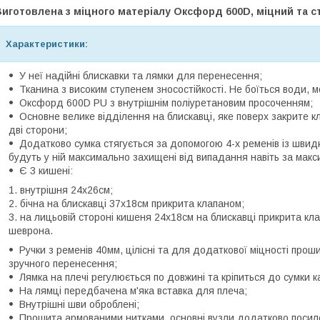
иготовлена з міцного матеріалу Оксфорд 600D, міцний та ст
Характеристики:
У неї надійні блискавки та лямки для перенесення;
Тканина з високим ступенем зносостійкості. Не боїться води, мор
Оксфорд 600D PU з внутрішнім поліуретановим просоченням;
Основне велике відділення на блискавці, яке поверх закрите к
дві сторони;
Додатково сумка стягується за допомогою 4-х ременів із швидк
будуть у ній максимально захищені від випадання навіть за мак
Є 3 кишені:
внутрішня 24х26см;
бічна на блискавці 37х18см прикрита клапаном;
на лицьовій стороні кишеня 24х18см на блискавці прикрита кл
шеврона.
Ручки з ременів 40мм, цілісні та для додаткової міцності прош
зручного перенесення;
Лямка на плечі регулюється по довжині та кріпиться до сумки к
На лямці передбачена м'яка вставка для плеча;
Внутрішні шви оброблені;
Прошита армованими нитками, основні вузли додатково посиле