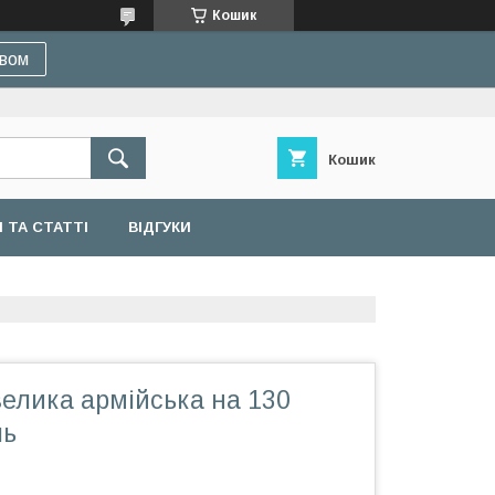
Кошик
івом
Кошик
 ТА СТАТТІ
ВІДГУКИ
елика армійська на 130
ль