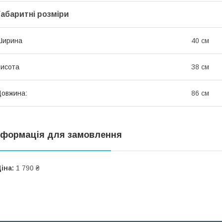
Габаритні розміри
Ширина
40 см
исота
38 см
овжина:
86 см
нформація для замовлення
іна:
1 790 ₴