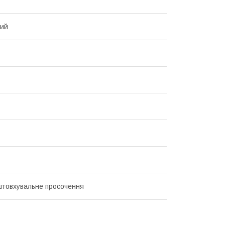
ний
товхувальне просочення