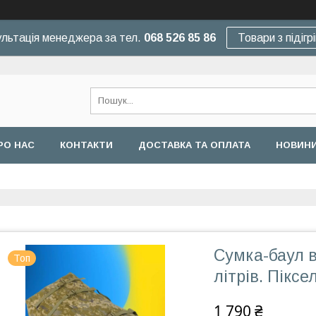
льтація менеджера за тел.
068 526 85 86
Товари з підігр
РО НАС
КОНТАКТИ
ДОСТАВКА ТА ОПЛАТА
НОВИНИ
Сумка-баул в
Топ
літрів. Піксе
1 790 ₴