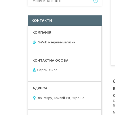
Новини та статті
КОНТАКТИ
SeVik інтернет-магазин
Сергій Жила
В
С
пр. Миру, Кривий Ріг, Україна
с
п
М