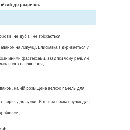
ійкий до розривів.
озів, не дубіє і не тріскається;
лапаном на липучці. Блискавка відкривається у
ознімними фастексами, завдяки чому речі, які
симального наповнення;
апаном, на ній розміщена велкро панель для
иті через дно сумки. Є м'який обхват ручок для
арабінами;
ні;