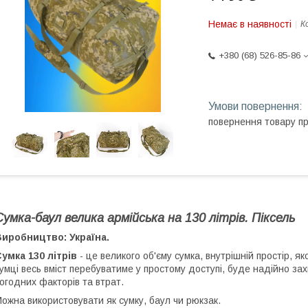
Немає в наявності
К
+380 (68) 526-85-86
повернення товару п
Сумка-баул велика армійська на 130 літрів. Піксель
иробництво: Україна.
умка 130 літрів
- це великого об'єму сумка, внутрішній простір, я
умці весь вміст перебуватиме у простому доступі, буде надійно за
огодних факторів та втрат.
ожна використовувати як сумку, баул чи рюкзак.