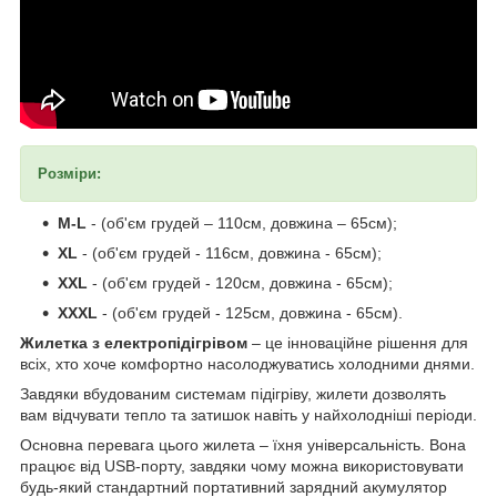
Розміри:
М-L
- (об'єм грудей – 110см, довжина – 65см);
XL
- (об'єм грудей - 116см, довжина - 65см);
XXL
- (об'єм грудей - 120см, довжина - 65см);
XXXL
-
(об'єм грудей - 125см, довжина - 65см).
Жилетка з електропідігрівом
– це інноваційне рішення для
всіх, хто хоче комфортно насолоджуватись холодними днями.
Завдяки вбудованим системам підігріву, жилети дозволять
вам відчувати тепло та затишок навіть у найхолодніші періоди.
Основна перевага цього жилета – їхня універсальність. Вона
працює від USB-порту, завдяки чому можна використовувати
будь-який стандартний портативний зарядний акумулятор