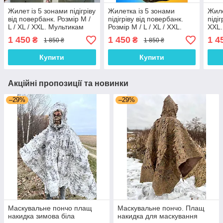
Жилет із 5 зонами підігріву
Жилетка із 5 зонами
Жиле
від повербанк. Розмір М /
підігріву від повербанк.
підіг
L / XL / XXL. Мультикам
Розмір М / L / XL / XXL.
XXL.
Піксель
1 450
1 450
1 4
₴
₴
1 850 ₴
1 850 ₴
Купити
Купити
Акційні пропозиції та новинки
–29%
–29%
Маскувальне пончо плащ
Маскувальне пончо. Плащ
накидка зимова біла
накидка для маскування