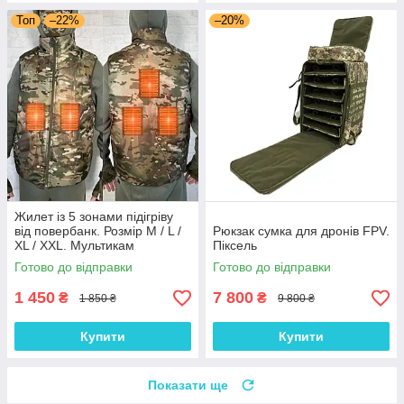
Топ
–22%
–20%
Жилет із 5 зонами підігріву
від повербанк. Розмір М / L /
Рюкзак сумка для дронів FPV.
XL / XXL. Мультикам
Піксель
Готово до відправки
Готово до відправки
1 450
7 800
₴
₴
1 850 ₴
9 800 ₴
Купити
Купити
Показати ще