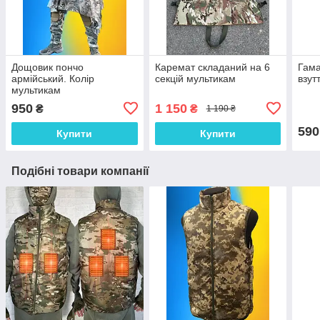
Дощовик пончо
Каремат складаний на 6
Гама
армійський. Колір
секцій мультикам
взут
мультикам
950
1 150
₴
₴
1 190 ₴
590
Купити
Купити
Подібні товари компанії