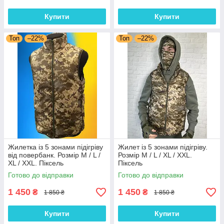
Купити
Купити
Топ
–22%
Топ
–22%
Жилетка із 5 зонами підігріву
Жилет із 5 зонами підігріву.
від повербанк. Розмір М / L /
Розмір М / L / XL / XXL.
XL / XXL. Піксель
Піксель
Готово до відправки
Готово до відправки
1 450
1 450
₴
₴
1 850 ₴
1 850 ₴
Купити
Купити