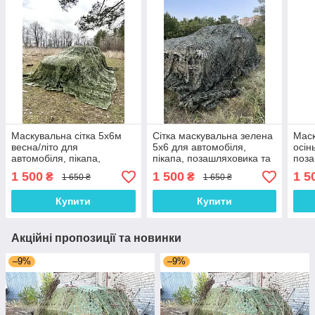
Маскувальна сітка 5х6м
Сітка маскувальна зелена
Маск
весна/літо для
5х6 для автомобіля,
осін
автомобіля, пікапа,
пікапа, позашляховика та
поза
позашляховика та техніки.
техніки. Колір "Камуфляж
авто
1 500
1 500
1 5
₴
₴
1 650 ₴
1 650 ₴
"Листя зелене №2"
№4"
Купити
Купити
Акційні пропозиції та новинки
–9%
–9%