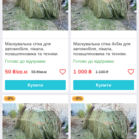
Маскувальна сітка для
Маскувальна сітка 4х5м для
автомобіля, пікапа,
автомобіля, пікапа,
позашляховика та техніки.
позашляховика та техніки.
Сітка маскувальна камуфляж
Сітка маскувальна камуфляж
Готово до відправки
Готово до відправки
(листя)
(листя)
50
1 000
₴/кв.м
₴
55 ₴/кв.м
1 100 ₴
Купити
Купити
–9%
–9%