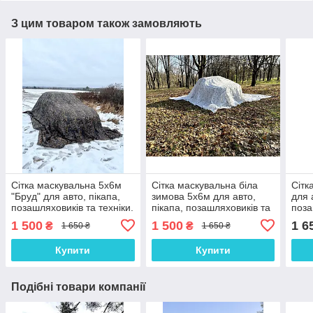
З цим товаром також замовляють
Сітка маскувальна 5х6м
Сітка маскувальна біла
Сітк
"Бруд" для авто, пікапа,
зимова 5х6м для авто,
для 
позашляховиків та техніки.
пікапа, позашляховиків та
поза
Маскування для окопів та
техніки. Маскування для
Маск
1 500
1 500
1 6
₴
₴
1 650 ₴
1 650 ₴
бліндажів.
окопів та бліндажів. Зима
блін
№1
Купити
Купити
Подібні товари компанії