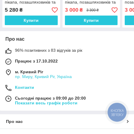
пікапа, позашляховиків та
пікапа, позашляховиків та
поза
техніки. Маскування для
техніки. Маскування для
Маск
5 280
3 000
3 0
₴
₴
3 300 ₴
окопів, бліндажів
окопів та бліндажів. Зима
блін
№1
Купити
Купити
Про нас
96% позитивних з 83 відгуків за рік
Працює з 17.10.2022
м. Кривий Ріг
пр. Миру, Кривий Ріг, Україна
Контакти
Сьогодні працює з 09:00 до 20:00
Показати весь графік роботи
КНОПКА
ЗВ'ЯЗКУ
Про нас