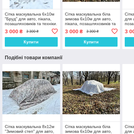
Сітка маскувальна 6х10м
Сітка маскувальна біла
Сітк
"Бруд" для авто, пікапа,
зимова 6х10м для авто,
для 
позашляховиків та техніки.
пікапа, позашляховиків та
поза
Маскування для окопів та
техніки. Маскування для
Маск
3 000
3 000
3 0
₴
₴
3 300 ₴
3 300 ₴
бліндажів.
окопів та бліндажів. Зима
блін
№1
Купити
Купити
Подібні товари компанії
Сітка маскувальна 8х12м
Сітка маскувальна біла
Сітк
"Зимовий степ" для авто,
зимова 6х10м для авто,
для 