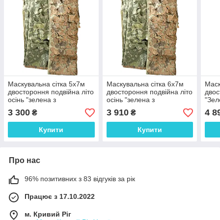
Маскувальна сітка 5х7м
Маскувальна сітка 6х7м
Маск
двостороння подвійна літо
двостороння подвійна літо
двос
осінь "зелена з
осінь "зелена з
"Зел
коричневим Листя №2 /
коричневим Листя №2 /
Лист
3 300
3 910
4 8
₴
₴
Листя №4"
Листя №4"
Купити
Купити
Про нас
96% позитивних з 83 відгуків за рік
Працює з 17.10.2022
м. Кривий Ріг