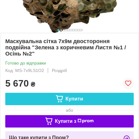
Маскувальна сітка 7х9м двостороння
подвійна "Зелена з коричневим Листя №1 /
Осінь №2"
Готово до відправки
Код: MS-7х9LS1О2
Роздріб
5 670
₴
Купити
або
Купити з
Що таке купити з Пром?