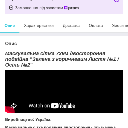
Замовлення під захистом
Опис
Характеристики
Доставка
Оплата
Умови п
Опис
Маскувальна сітка 7х9м двостороння
подвійна "Зелена з коричневим Листя №1 /
Осінь №2"
Виробництво: Україна.
Маскувальна сітка подвійна двостороння
- призначена