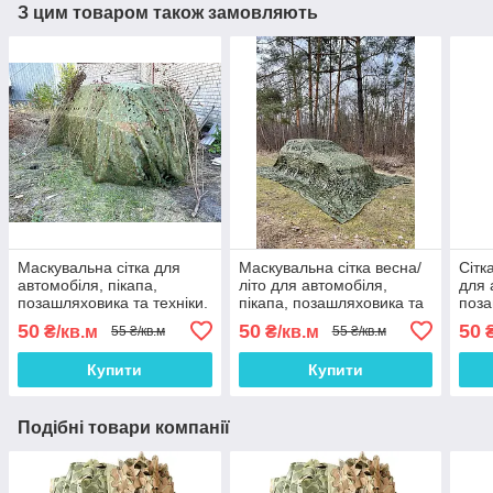
З цим товаром також замовляють
Маскувальна сітка для
Маскувальна сітка весна/
Сітк
автомобіля, пікапа,
літо для автомобіля,
для 
позашляховика та техніки.
пікапа, позашляховика та
поза
Сітка маскувальна
техніки. "Листя №1"
Маск
50
50
50
₴/кв.м
₴/кв.м
₴
55 ₴/кв.м
55 ₴/кв.м
камуфляж (листя)
блін
Купити
Купити
Подібні товари компанії