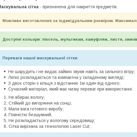
Маскувальна сітка
- призначена для накриття предметів.
Можливе виготовлення за індивідуальним розміром. Максимальн
Доступні кольори: піксель, мультикам, камуфляж, листя, зимо
Переваги нашої маскувальної сітки:
Не шарудить і не видає зайвих звуків навіть за сильного вітру;
Легко розкладається та компактна у складеному вигляді;
З двох сторін є кільця з відстанню 1м один від одного;
Сучасний матеріал, який має низку переваг при використанні:
Не вбирає вологу;
Стійкий до вигоряння на сонці;
Мала вага готового виробу;
Повністю безшумний;
Не розкладається у вологому середовищі;
Сітка вирізана за технологією Laser Cut;