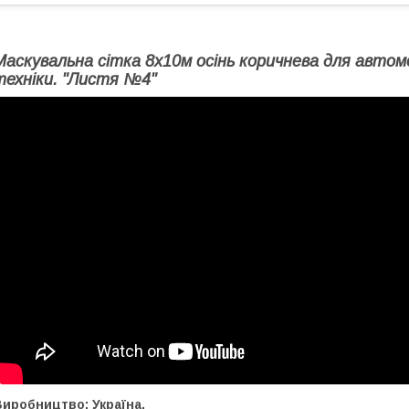
Маскувальна сітка 8х10м осінь коричнева для автом
техніки. "Листя №4"
иробництво: Україна.