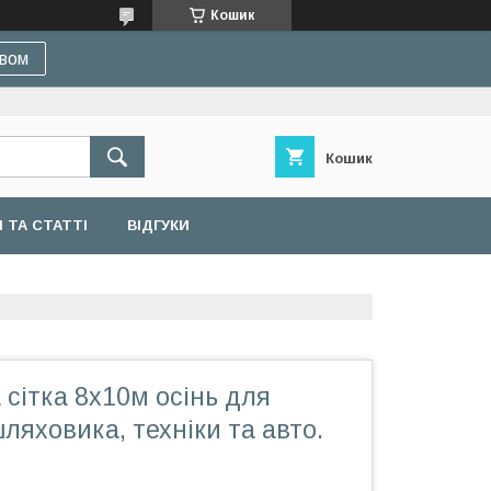
Кошик
івом
Кошик
 ТА СТАТТІ
ВІДГУКИ
сітка 8х10м осінь для
шляховика, техніки та авто.