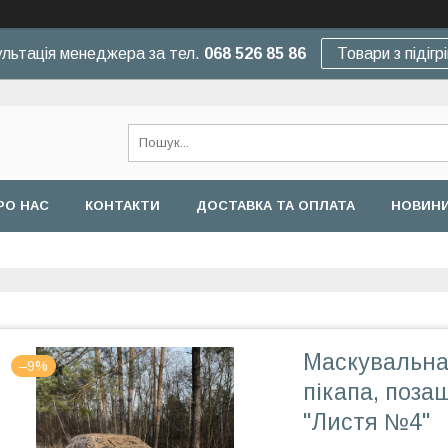
льтація менеджера за тел.
068 526 85 86
Товари з підігр
РО НАС
КОНТАКТИ
ДОСТАВКА ТА ОПЛАТА
НОВИНИ
Маскувальна 
–9%
пікапа, поза
"Листя №4"