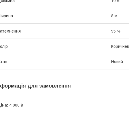
Довжина
10 м
Ширина
8 м
атемнення
95 %
олір
Коричне
Стан
Новий
нформація для замовлення
іна:
4 000 ₴