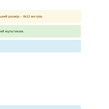
ий розмір – 8х12 метрів.
вий мультикам.