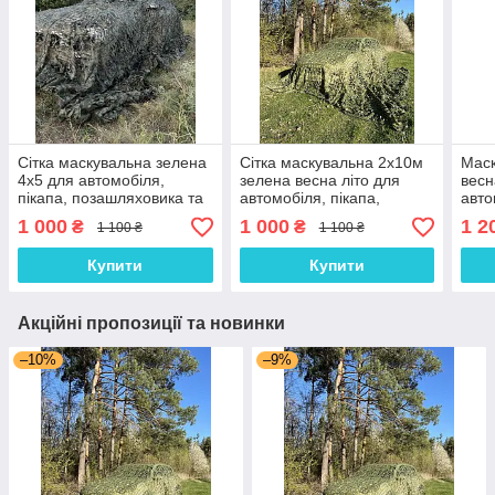
Сітка маскувальна зелена
Сітка маскувальна 2х10м
Маск
4х5 для автомобіля,
зелена весна літо для
весн
пікапа, позашляховика та
автомобіля, пікапа,
авто
техніки. Колір "Камуфляж
позашляховика та техніки
поза
1 000
1 000
1 2
₴
₴
1 100 ₴
1 100 ₴
№4"
"Камуфляж №1"
"Лис
Купити
Купити
Акційні пропозиції та новинки
–10%
–9%