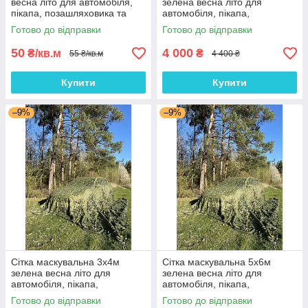
весна літо для автомобіля,
зелена весна літо для
пікапа, позашляховика та
автомобіля, пікапа,
техніки "Камуфляж №1"
позашляховика та техніки
Готово до відправки
Готово до відправки
"Камуфляж №1"
50
4 000
₴/кв.м
₴
55 ₴/кв.м
4 400 ₴
Купити
Купити
–9%
–9%
Сітка маскувальна 3х4м
Сітка маскувальна 5х6м
зелена весна літо для
зелена весна літо для
автомобіля, пікапа,
автомобіля, пікапа,
позашляховика та техніки
позашляховика та техніки
Готово до відправки
Готово до відправки
"Камуфляж №1"
"Камуфляж №1"