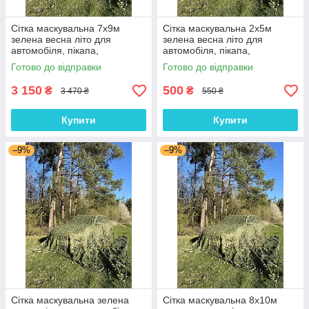
Сітка маскувальна 7х9м
Сітка маскувальна 2х5м
зелена весна літо для
зелена весна літо для
автомобіля, пікапа,
автомобіля, пікапа,
позашляховика та техніки
позашляховика та техніки
Готово до відправки
Готово до відправки
"Камуфляж №1"
"Камуфляж №1"
3 150
500
₴
₴
3 470 ₴
550 ₴
Купити
Купити
–9%
–9%
Сітка маскувальна зелена
Сітка маскувальна 8х10м