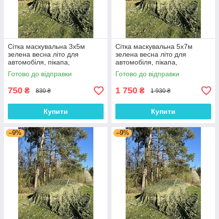
Сітка маскувальна 3х5м
Сітка маскувальна 5х7м
зелена весна літо для
зелена весна літо для
автомобіля, пікапа,
автомобіля, пікапа,
позашляховика та техніки
позашляховика та техніки
Готово до відправки
Готово до відправки
"Камуфляж №1"
"Камуфляж №1"
750
1 750
₴
₴
830 ₴
1 930 ₴
Купити
Купити
–9%
–9%