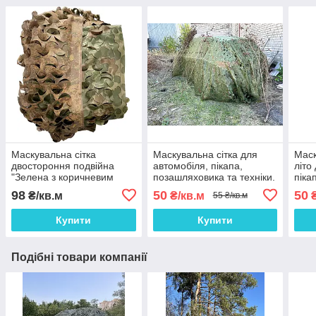
Маскувальна сітка
Маскувальна сітка для
Маск
двостороння подвійна
автомобіля, пікапа,
літо
"Зелена з коричневим
позашляховика та техніки.
піка
Листя №1 / Осінь №2"
Сітка маскувальна
техн
98
50
50
₴/кв.м
₴/кв.м
₴
55 ₴/кв.м
камуфляж (листя)
Купити
Купити
Подібні товари компанії