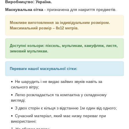
Виробництво: Україна.
Маскувальна сітка
- призначена для накриття предметів.
Можливе виготовлення за індивідуальним розміром.
Максимальний розмір – 8х12 метрів.
Доступні кольори: піксель, мультикам, камуфляж, листя,
зимовий мультикам.
Переваги нашої маскувальної сітки:
Не шарудить і не видає зайвих звуків навіть за
сильного вітру;
Легко розкладається та компактна у складеному
вигляді;
З двох сторін є кільця з відстанню 1м один від одного;
Сучасний матеріал, який має низку переваг при
використанні:
Не вбирає вологу;