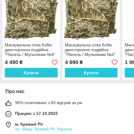
Маскувальна сітка 6х8м
Маскувальна сітка 6х9м
Маск
двостороння подвійна
двостороння подвійна
двос
"Піксель / Мультикам №4"
"Піксель / Мультикам №4"
"Пік
4 490
4 890
1 9
₴
₴
Купити
Купити
Про нас
96% позитивних з 83 відгуків за рік
Працює з 17.10.2022
м. Кривий Ріг
пр. Миру, Кривий Ріг, Україна