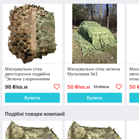
Маскувальна сітка
Маскувальна сітка зелена
Маск
двостороння подвійна
Мультикам №1
авто
"Зелена з коричневим
поза
Листя №1 / Осінь №2"
Сітк
98
50
50
₴/кв.м
₴/кв.м
₴
55 ₴/кв.м
каму
Купити
Купити
Подібні товари компанії