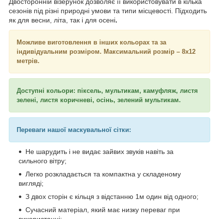
Двосторонній візерунок дозволяє її використовувати в кілька
сезонів під різні природні умови та типи місцевості. Підходить
як для весни, літа, так і для осені
.
Можливе виготовлення в інших кольорах та за
індивідуальним розміром. Максимальний розмір – 8х12
метрів.
Доступні кольори: піксель, мультикам, камуфляж, листя
зелені, листя коричневі, осінь, зелений мультикам.
Переваги нашої маскувальної сітки:
Не шарудить і не видає зайвих звуків навіть за
сильного вітру;
Легко розкладається та компактна у складеному
вигляді;
З двох сторін є кільця з відстанню 1м один від одного;
Сучасний матеріал, який має низку переваг при
використанні: