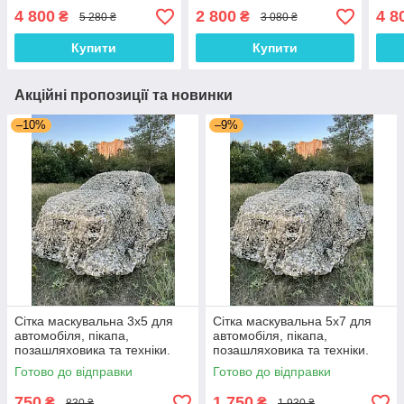
техніки. Колір "Мультикам
Колір "Суха трава"
Колі
4 800
2 800
4 8
₴
₴
5 280 ₴
3 080 ₴
№2"
трав
Купити
Купити
Акційні пропозиції та новинки
–10%
–9%
Сітка маскувальна 3х5 для
Сітка маскувальна 5х7 для
автомобіля, пікапа,
автомобіля, пікапа,
позашляховика та техніки.
позашляховика та техніки.
Колір "Суха трава"
Колір "Суха трава"
Готово до відправки
Готово до відправки
750
1 750
₴
₴
830 ₴
1 930 ₴