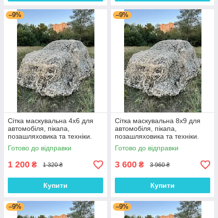
–9%
–9%
Сітка маскувальна 4х6 для
Сітка маскувальна 8х9 для
автомобіля, пікапа,
автомобіля, пікапа,
позашляховика та техніки.
позашляховика та техніки.
Колір "Суха трава"
Колір "Суха трава"
Готово до відправки
Готово до відправки
1 200
3 600
₴
₴
1 320 ₴
3 960 ₴
Купити
Купити
–9%
–9%