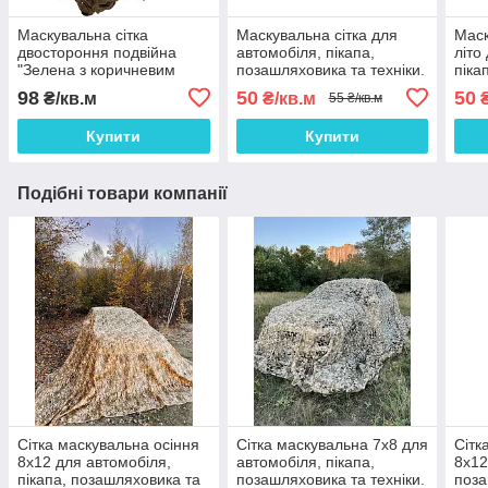
Маскувальна сітка
Маскувальна сітка для
Маск
двостороння подвійна
автомобіля, пікапа,
літо
"Зелена з коричневим
позашляховика та техніки.
піка
Листя №1 / Осінь №2"
Сітка маскувальна
техн
98
50
50
₴/кв.м
₴/кв.м
₴
55 ₴/кв.м
камуфляж (листя)
Купити
Купити
Подібні товари компанії
Сітка маскувальна осіння
Сітка маскувальна 7х8 для
Сітк
8х12 для автомобіля,
автомобіля, пікапа,
8х12
пікапа, позашляховика та
позашляховика та техніки.
поза