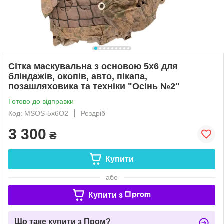
Сітка маскувальна з основою 5х6 для
бліндажів, окопів, авто, пікапа,
позашляховика та техніки "Осінь №2"
Готово до відправки
Код: MSOS-5х6O2
Роздріб
3 300
₴
Купити
або
Купити з
Що таке купити з Пром?