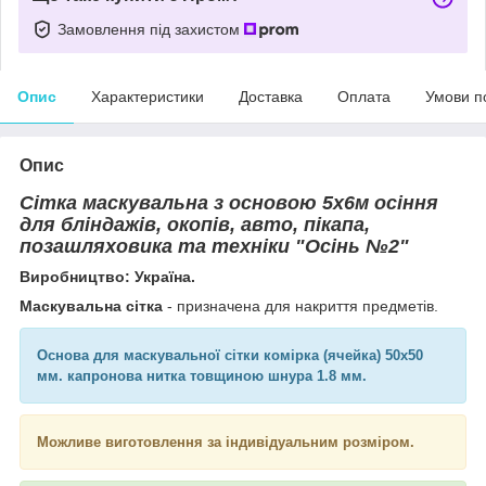
Замовлення під захистом
Опис
Характеристики
Доставка
Оплата
Умови п
Опис
Сітка маскувальна з основою 5х6м осіння
для бліндажів, окопів, авто, пікапа,
позашляховика та техніки "Осінь №2"
Виробництво: Україна.
Маскувальна сітка
- призначена для накриття предметів.
Основа для маскувальної сітки комірка (ячейка) 50х50
мм. капронова нитка товщиною шнура 1.8 мм.
Можливе виготовлення за індивідуальним розміром.