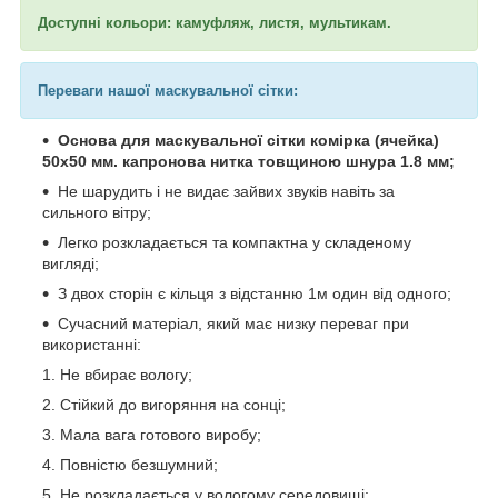
Доступні кольори: камуфляж, листя, мультикам.
Переваги нашої маскувальної сітки:
Основа для маскувальної сітки комірка (ячейка)
50х50 мм. капронова нитка товщиною шнура 1.8 мм;
Не шарудить і не видає зайвих звуків навіть за
сильного вітру;
Легко розкладається та компактна у складеному
вигляді;
З двох сторін є кільця з відстанню 1м один від одного;
Сучасний матеріал, який має низку переваг при
використанні:
Не вбирає вологу;
Стійкий до вигоряння на сонці;
Мала вага готового виробу;
Повністю безшумний;
Не розкладається у вологому середовищі;