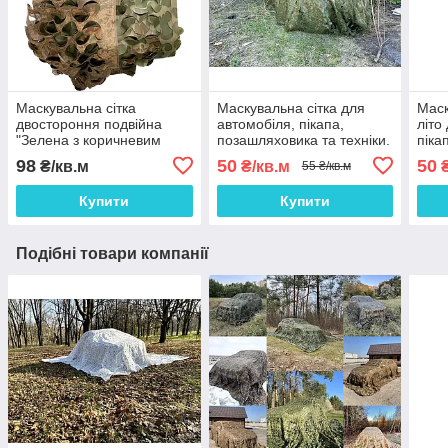
Маскувальна сітка
Маскувальна сітка для
Маск
двостороння подвійна
автомобіля, пікапа,
літо
"Зелена з коричневим
позашляховика та техніки.
піка
Листя №1 / Осінь №2"
Сітка маскувальна
техн
98
50
50
₴/кв.м
₴/кв.м
₴
55 ₴/кв.м
камуфляж (листя)
Купити
Купити
Подібні товари компанії