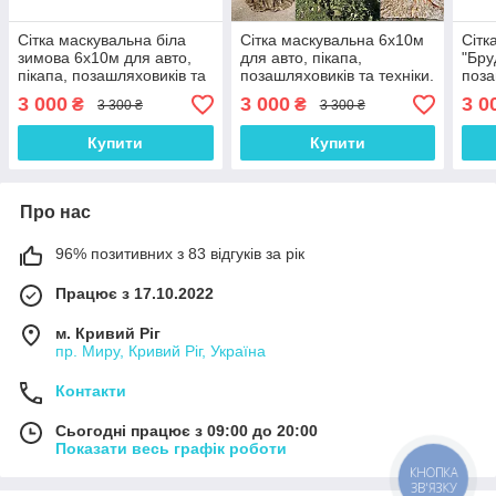
Сітка маскувальна біла
Сітка маскувальна 6х10м
Сітк
зимова 6х10м для авто,
для авто, пікапа,
"Бру
пікапа, позашляховиків та
позашляховиків та техніки.
поза
техніки. Маскування для
Маскування для окопів та
Маск
3 000
3 000
3 0
₴
₴
3 300 ₴
3 300 ₴
окопів та бліндажів. Зима
бліндажів
блін
№1
Купити
Купити
Про нас
96% позитивних з 83 відгуків за рік
Працює з 17.10.2022
м. Кривий Ріг
пр. Миру, Кривий Ріг, Україна
Контакти
Сьогодні працює з 09:00 до 20:00
Показати весь графік роботи
КНОПКА
ЗВ'ЯЗКУ