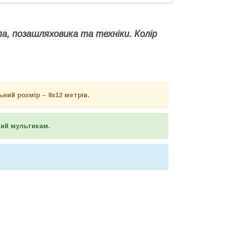
па, позашляховика та техніки. Колір
ий розмір – 8х12 метрів.
вий мультикам.