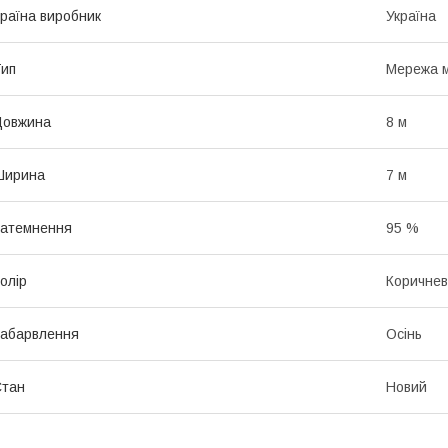
раїна виробник
Україна
ип
Мережа м
Довжина
8 м
Ширина
7 м
атемнення
95 %
олір
Коричне
абарвлення
Осінь
Стан
Новий