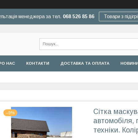
льтація менеджера за тел.
068 526 85 86
Товари з підігр
РО НАС
КОНТАКТИ
ДОСТАВКА ТА ОПЛАТА
НОВИНИ
Сітка маскув
–9%
автомобіля, 
техніки. Кол