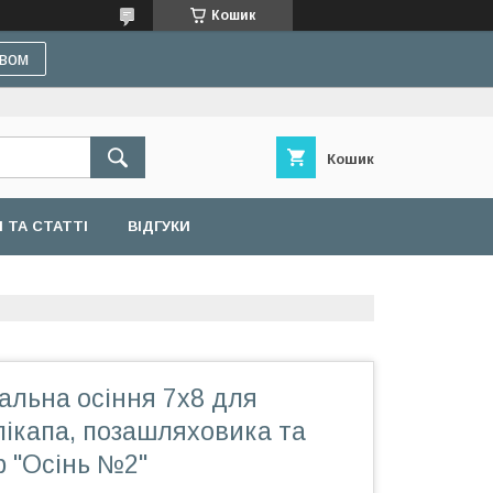
Кошик
івом
Кошик
 ТА СТАТТІ
ВІДГУКИ
альна осіння 7х8 для
пікапа, позашляховика та
ір "Осінь №2"