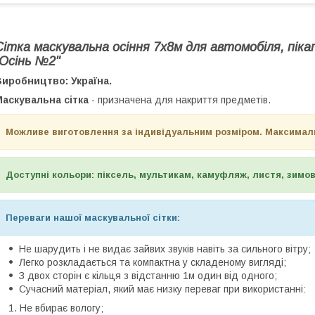
Сітка маскувальна осіння 7х8м для автомобіля, піка
"Осінь №2"
иробництво: Україна.
Маскувальна сітка
- призначена для накриття предметів.
Можливе виготовлення за індивідуальним розміром. Максимальн
Доступні кольори: піксель, мультикам, камуфляж, листя, зимо
Переваги нашої маскувальної сітки:
Не шарудить і не видає зайвих звуків навіть за сильного вітру;
Легко розкладається та компактна у складеному вигляді;
З двох сторін є кільця з відстанню 1м один від одного;
Сучасний матеріал, який має низку переваг при використанні:
Не вбирає вологу;