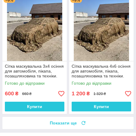
–9%
–9%
Сітка маскувальна 3х4 осіння
Сітка маскувальна 4х6 осіння
для автомобіля, пікапа,
для автомобіля, пікапа,
позашляховика та техніки.
позашляховика та техніки.
Колір "Осінь №3"
Колір "Осінь №3"
Готово до відправки
Готово до відправки
600
1 200
₴
₴
660 ₴
1 320 ₴
Купити
Купити
Показати ще