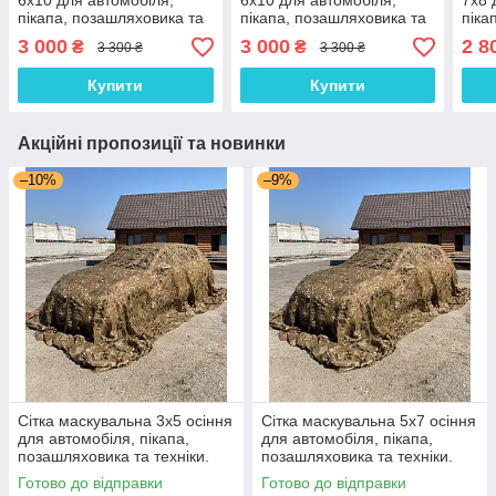
6х10 для автомобіля,
6х10 для автомобіля,
7х8 
пікапа, позашляховика та
пікапа, позашляховика та
піка
техніки. Колір "Мультикам
техніки. Колір "Осінь №2"
техн
3 000
3 000
2 8
₴
₴
3 300 ₴
3 300 ₴
№2"
Купити
Купити
Акційні пропозиції та новинки
–10%
–9%
Сітка маскувальна 3х5 осіння
Сітка маскувальна 5х7 осіння
для автомобіля, пікапа,
для автомобіля, пікапа,
позашляховика та техніки.
позашляховика та техніки.
Колір "Осінь №3"
Колір "Осінь №3"
Готово до відправки
Готово до відправки