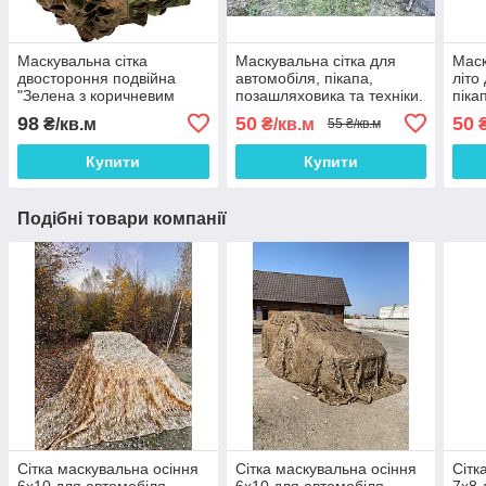
Маскувальна сітка
Маскувальна сітка для
Маск
двостороння подвійна
автомобіля, пікапа,
літо
"Зелена з коричневим
позашляховика та техніки.
піка
Листя №1 / Осінь №2"
Сітка маскувальна
техн
98
50
50
₴/кв.м
₴/кв.м
₴
55 ₴/кв.м
камуфляж (листя)
Купити
Купити
Подібні товари компанії
Сітка маскувальна осіння
Сітка маскувальна осіння
Сітк