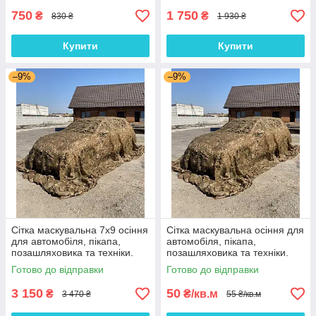
750
1 750
₴
₴
830 ₴
1 930 ₴
Купити
Купити
–9%
–9%
Сітка маскувальна 7х9 осіння
Сітка маскувальна осіння для
для автомобіля, пікапа,
автомобіля, пікапа,
позашляховика та техніки.
позашляховика та техніки.
Колір "Осінь №3"
Колір "Осінь №3"
Готово до відправки
Готово до відправки
3 150
50
₴
₴/кв.м
3 470 ₴
55 ₴/кв.м