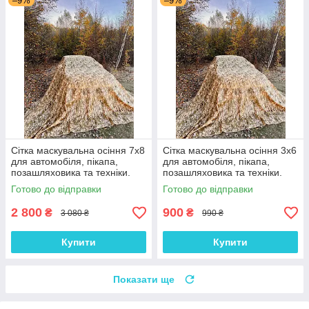
–9%
–9%
Сітка маскувальна осіння 7х8
Сітка маскувальна осіння 3х6
для автомобіля, пікапа,
для автомобіля, пікапа,
позашляховика та техніки.
позашляховика та техніки.
Колір "Мультикам №2"
Колір "Мультикам №2"
Готово до відправки
Готово до відправки
2 800
900
₴
₴
3 080 ₴
990 ₴
Купити
Купити
Показати ще