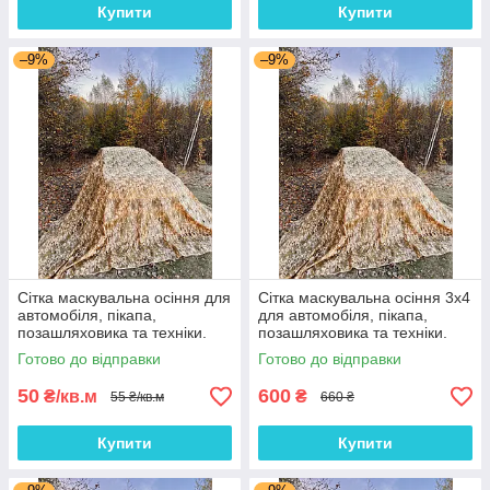
Купити
Купити
–9%
–9%
Сітка маскувальна осіння для
Сітка маскувальна осіння 3х4
автомобіля, пікапа,
для автомобіля, пікапа,
позашляховика та техніки.
позашляховика та техніки.
Колір "Мультикам №2"
Колір "Мультикам №2"
Готово до відправки
Готово до відправки
50
600
₴/кв.м
₴
55 ₴/кв.м
660 ₴
Купити
Купити