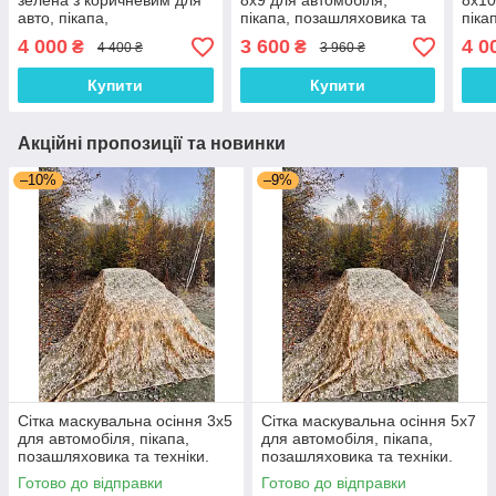
зелена з коричневим для
8х9 для автомобіля,
8х10
авто, пікапа,
пікапа, позашляховика та
піка
позашляховика та техніки.
техніки. Колір "Осінь №2"
техн
4 000
3 600
4 0
₴
₴
4 400 ₴
3 960 ₴
Колір "Камуфляж №5"
Купити
Купити
Акційні пропозиції та новинки
–10%
–9%
Сітка маскувальна осіння 3х5
Сітка маскувальна осіння 5х7
для автомобіля, пікапа,
для автомобіля, пікапа,
позашляховика та техніки.
позашляховика та техніки.
Колір "Мультикам №2"
Колір "Мультикам №2"
Готово до відправки
Готово до відправки