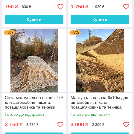
750
1 750
₴
₴
830 ₴
1 930 ₴
Купити
Купити
–9%
–9%
Сітка маскувальна осіння 7х9
Маскувальна сітка 6х10м для
для автомобіля, пікапа,
автомобіля, пікапа,
позашляховика та техніки.
позашляховика та техніки.
Колір "Мультикам №2"
Сітка маскувальна Мультикам
Готово до відправки
Готово до відправки
№2
3 150
3 000
₴
₴
3 470 ₴
3 300 ₴