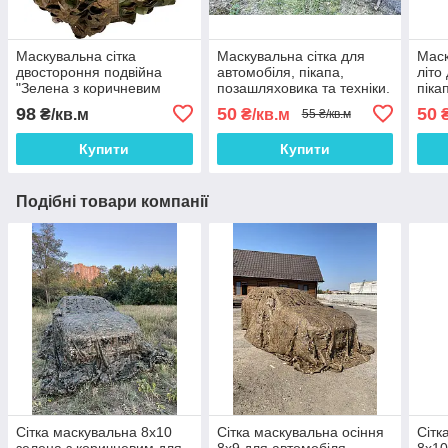
Маскувальна сітка
Маскувальна сітка для
Маск
двостороння подвійна
автомобіля, пікапа,
літо
"Зелена з коричневим
позашляховика та техніки.
піка
Листя №1 / Осінь №2"
Сітка маскувальна
техн
98
50
50
₴/кв.м
₴/кв.м
₴
55 ₴/кв.м
камуфляж (листя)
Купити
Купити
Подібні товари компанії
Сітка маскувальна 8х10
Сітка маскувальна осіння
Сітк