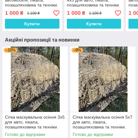
автомобіля, пікапа,
4х5 для авто, пікапа,
авто
позашляховика та техніки.
позашляховика та техніки.
поза
Колір Мультикам беж
Колір Сухе листя (суха
Колі
1 000
1 000
1 0
₴
₴
1 100 ₴
1 100 ₴
(сухе листя)
трава)
Купити
Купити
Акційні пропозиції та новинки
–10%
–9%
Сітка маскувальна осіння 3х5
Сітка маскувальна осіння 5х7
для авто, пікапа,
для авто, пікапа,
позашляховика та техніки.
позашляховика та техніки.
Колір Сухе листя (суха трава)
Колір Сухе листя (суха трава)
Готово до відправки
Готово до відправки