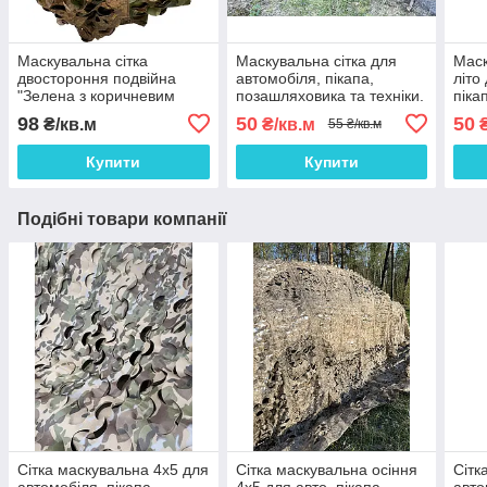
Маскувальна сітка
Маскувальна сітка для
Маск
двостороння подвійна
автомобіля, пікапа,
літо
"Зелена з коричневим
позашляховика та техніки.
піка
Листя №1 / Осінь №2"
Сітка маскувальна
техн
98
50
50
₴/кв.м
₴/кв.м
₴
55 ₴/кв.м
камуфляж (листя)
Купити
Купити
Подібні товари компанії
Сітка маскувальна 4х5 для
Сітка маскувальна осіння
Сітк