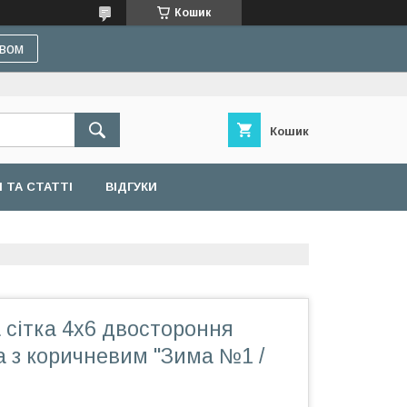
Кошик
івом
Кошик
 ТА СТАТТІ
ВІДГУКИ
 сітка 4х6 двостороння
а з коричневим "Зима №1 /