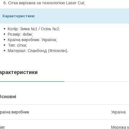
Сітка вирізана за технологією Laser Cut;
Характеристики:
Колір: Зима №1 / Осінь №2;
Розмір: 4х6м;
Країна виробник: Україна;
Тип: сітка;
Матеріал: Спанбонд (Флізелін).
арактеристики
Основні
раїна виробник
Україна
ип
Мережа м