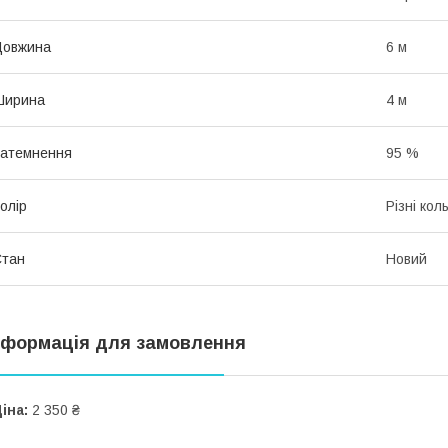
Довжина
6 м
Ширина
4 м
атемнення
95 %
олір
Різні кол
Стан
Новий
нформація для замовлення
іна:
2 350 ₴