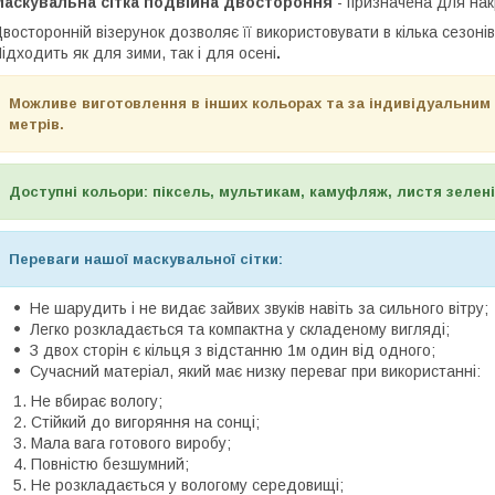
Маскувальна сітка подвійна двостороння
- призначена для нак
восторонній візерунок дозволяє її використовувати в кілька сезонів 
ідходить як для зими, так і для осені
.
Можливе виготовлення в інших кольорах та за індивідуальним 
метрів.
Доступні кольори: піксель, мультикам, камуфляж, листя зелені,
Переваги нашої маскувальної сітки:
Не шарудить і не видає зайвих звуків навіть за сильного вітру;
Легко розкладається та компактна у складеному вигляді;
З двох сторін є кільця з відстанню 1м один від одного;
Сучасний матеріал, який має низку переваг при використанні:
Не вбирає вологу;
Стійкий до вигоряння на сонці;
Мала вага готового виробу;
Повністю безшумний;
Не розкладається у вологому середовищі;