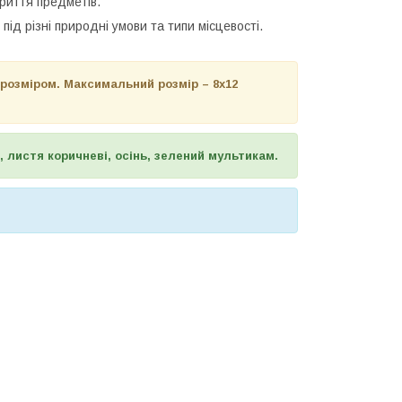
риття предметів.
під різні природні умови та типи місцевості.
розміром. Максимальний розмір – 8х12
 листя коричневі, осінь, зелений мультикам.