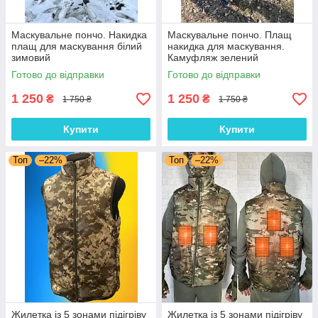
Маскувальне пончо. Накидка
Маскувальне пончо. Плащ
плащ для маскування білий
накидка для маскування.
зимовий
Камуфляж зелений
Готово до відправки
Готово до відправки
1 250
1 250
₴
₴
1 750 ₴
1 750 ₴
Купити
Купити
Топ
–22%
Топ
–22%
Жилетка із 5 зонами підігріву
Жилетка із 5 зонами підігріву