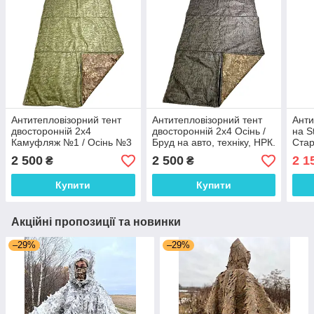
Антитепловізорний тент
Антитепловізорний тент
Анти
двосторонній 2х4
двосторонній 2х4 Осінь /
на S
Камуфляж №1 / Осінь №3
Бруд на авто, техніку, НРК.
Стар
на авто, техніку, НРК
Захист від тепловізора
Кам
2 500
2 500
2 1
₴
₴
зелений з коричневим
Купити
Купити
Акційні пропозиції та новинки
–29%
–29%