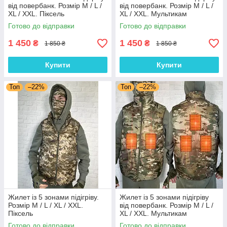
від повербанк. Розмір М / L /
від повербанк. Розмір М / L /
XL / XXL. Піксель
XL / XXL. Мультикам
Готово до відправки
Готово до відправки
1 450
1 450
₴
₴
1 850 ₴
1 850 ₴
Купити
Купити
Топ
–22%
Топ
–22%
Жилет із 5 зонами підігріву.
Жилет із 5 зонами підігріву
Розмір М / L / XL / XXL.
від повербанк. Розмір М / L /
Піксель
XL / XXL. Мультикам
Готово до відправки
Готово до відправки