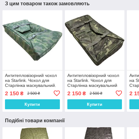
З цим товаром також замовляють
Антитепловізорний чохол
Антитепловізорний чохол
Анти
на Starlink. Чохол для
на Starlink. Чохол для
на S
Старлінка маскувальний.
Старлінка маскувальний
Стар
Камуфляж
Мул
2 150
2 150
2 1
₴
₴
2 500 ₴
2 500 ₴
Купити
Купити
Подібні товари компанії