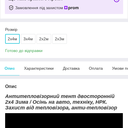
Замовлення під захистом
Розмір
2х4м
3х4м
2х2м
2х3м
Готово до відправки
Опис
Характеристики
Доставка
Оплата
Умови п
Опис
Антитепловізорний тент двосторонній
2х4 Зима / Осінь на авто, техніку, НРК.
Захист від тепловізора, анти-тепловізор