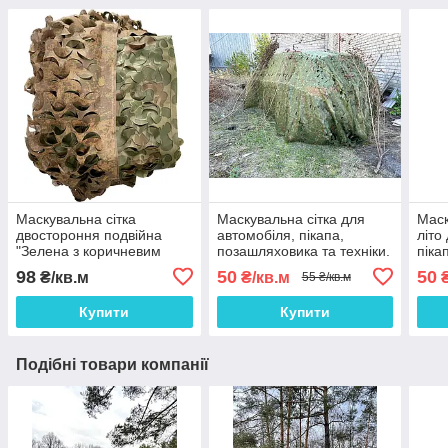
Маскувальна сітка
Маскувальна сітка для
Маск
двостороння подвійна
автомобіля, пікапа,
літо
"Зелена з коричневим
позашляховика та техніки.
піка
Листя №1 / Осінь №2"
Сітка маскувальна
техн
98
50
50
₴/кв.м
₴/кв.м
₴
55 ₴/кв.м
камуфляж (листя)
Купити
Купити
Подібні товари компанії