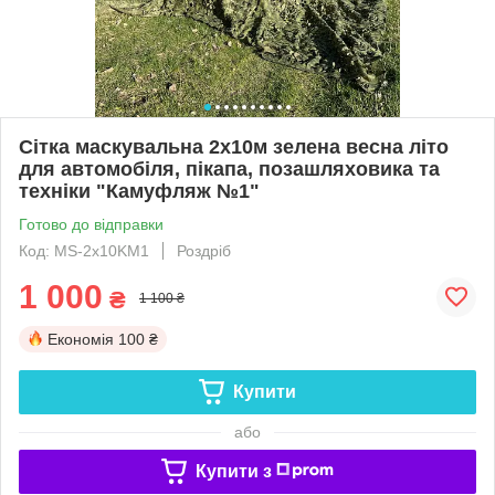
Сітка маскувальна 2х10м зелена весна літо
для автомобіля, пікапа, позашляховика та
техніки "Камуфляж №1"
Готово до відправки
Код: MS-2х10KM1
Роздріб
1 000
₴
1 100 ₴
Економія
100 ₴
Купити
або
Купити з