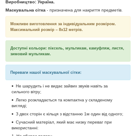
Виробництво: Україна.
Маскувальна сітка
- призначена для накриття предметів.
Можливе виготовлення за індивідуальним розміром.
Максимальний розмір – 8х12 метрів.
Доступні кольори: піксель, мультикам, камуфляж, листя,
зимовий мультикам.
Переваги нашої маскувальної сітки:
Не шарудить і не видає зайвих звуків навіть за
сильного вітру;
Легко розкладається та компактна у складеному
вигляді;
З двох сторін є кільця з відстанню 1м один від одного;
Сучасний матеріал, який має низку переваг при
використанні:
Не вбирає вологу;