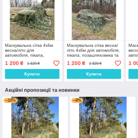
Маскувальна сітка 4х6м
Маскувальна сітка весна/
Маск
весна/літо для
літо 4х6м для автомобіля,
весн
автомобіля, пікапа,
пікапа, позашляховика та
авто
позашляховика та техніки.
техніки. "Листя №1"
поза
1 200
1 200
1 0
₴
₴
1 320 ₴
1 320 ₴
"Листя зелене №2"
"Лис
Купити
Купити
Акційні пропозиції та новинки
–10%
–9%