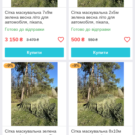
Сітка маскувальна 7х9м
Сітка маскувальна 2х5м
зелена весна літо для
зелена весна літо для
автомобіля, пікапа,
автомобіля, пікапа,
позашляховика та техніки
позашляховика та техніки
Готово до відправки
Готово до відправки
"Камуфляж №1"
"Камуфляж №1"
3 150
500
₴
₴
3 470 ₴
550 ₴
Купити
Купити
–9%
–9%
Сітка маскувальна зелена
Сітка маскувальна 8х10м