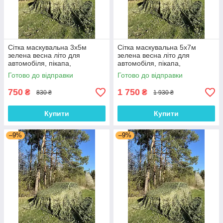
Сітка маскувальна 3х5м
Сітка маскувальна 5х7м
зелена весна літо для
зелена весна літо для
автомобіля, пікапа,
автомобіля, пікапа,
позашляховика та техніки
позашляховика та техніки
Готово до відправки
Готово до відправки
"Камуфляж №1"
"Камуфляж №1"
750
1 750
₴
₴
830 ₴
1 930 ₴
Купити
Купити
–9%
–9%