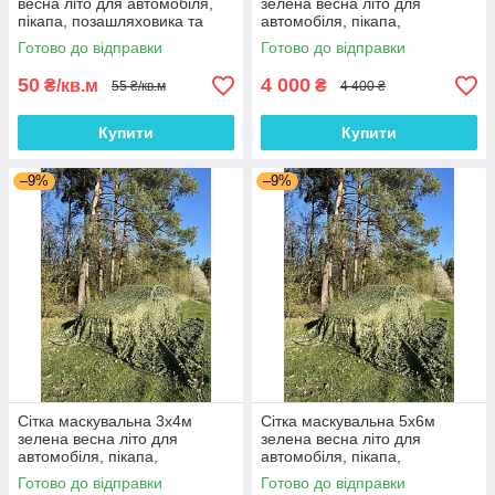
весна літо для автомобіля,
зелена весна літо для
пікапа, позашляховика та
автомобіля, пікапа,
техніки "Камуфляж №1"
позашляховика та техніки
Готово до відправки
Готово до відправки
"Камуфляж №1"
50
4 000
₴/кв.м
₴
55 ₴/кв.м
4 400 ₴
Купити
Купити
–9%
–9%
Сітка маскувальна 3х4м
Сітка маскувальна 5х6м
зелена весна літо для
зелена весна літо для
автомобіля, пікапа,
автомобіля, пікапа,
позашляховика та техніки
позашляховика та техніки
Готово до відправки
Готово до відправки
"Камуфляж №1"
"Камуфляж №1"