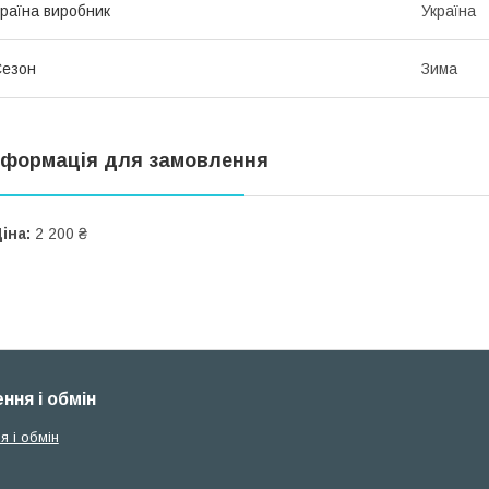
раїна виробник
Україна
Сезон
Зима
нформація для замовлення
іна:
2 200 ₴
ння і обмін
я і обмін