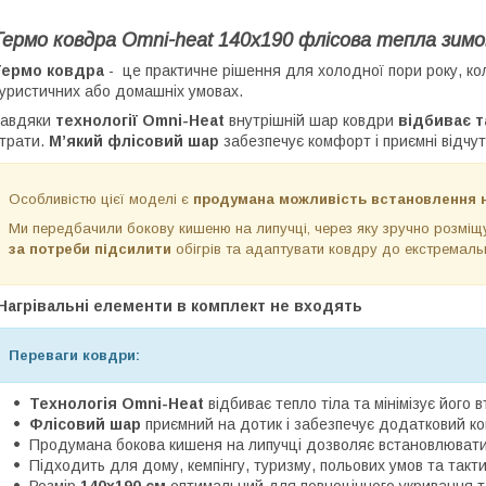
Термо ковдра Omni-heat 140х190 флісова тепла зимов
Термо ковдра
- це практичне рішення для холодної пори року, ко
уристичних або домашніх умовах.
Завдяки
технології Omni-Heat
внутрішній шар ковдри
відбиває т
трати.
М’який флісовий шар
забезпечує комфорт і приємні відчут
Особливістю цієї моделі є
продумана можливість встановлення н
Ми передбачили бокову кишеню на липучці, через яку зручно розміщу
за потреби підсилити
обігрів та адаптувати ковдру до екстремаль
*Нагрівальні елементи в комплект не входять
Переваги ковдри:
Технологія Omni-Heat
відбиває тепло тіла та мінімізує його 
Флісовий шар
приємний на дотик і забезпечує додатковий к
Продумана бокова кишеня на липучці дозволяє встановлювати к
Підходить для дому, кемпінгу, туризму, польових умов та такт
Розмір
140х190 см
оптимальний для повноцінного укривання т