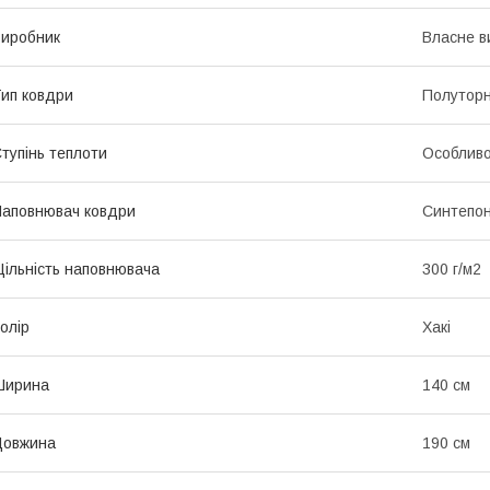
иробник
Власне в
ип ковдри
Полутор
тупінь теплоти
Особливо
аповнювач ковдри
Синтепо
ільність наповнювача
300 г/м2
олір
Хакі
Ширина
140 см
Довжина
190 см