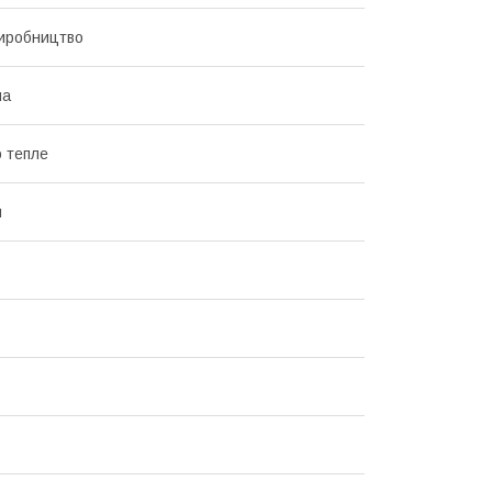
иробництво
на
 тепле
н