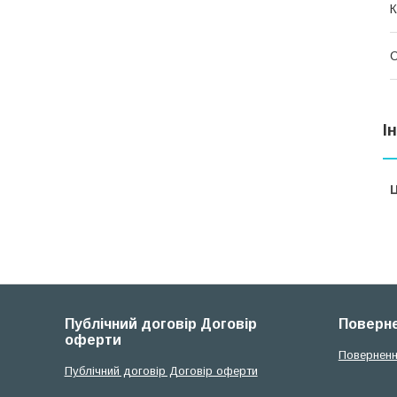
К
І
Ц
Публічний договір Договір
Поверне
оферти
Поверненн
Публічний договір Договір оферти