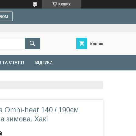
Кошик
івом
Кошик
 ТА СТАТТІ
ВІДГУКИ
 Omni-heat 140 / 190см
а зимова. Хакі
₴