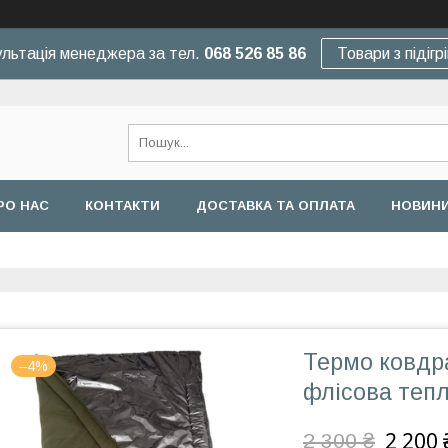
льтація менеджера за тел.
068 526 85 86
Товари з підігр
РО НАС
КОНТАКТИ
ДОСТАВКА ТА ОПЛАТА
НОВИНИ
Термо ковдра
–4%
флісова тепл
2 200 
2 300 ₴