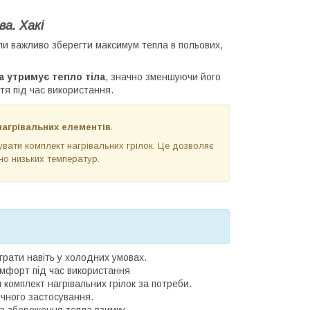
а. Хакі
ли важливо зберегти максимум тепла в польових,
а утримує тепло тіла
, значно зменшуючи його
тя під час використання.
агрівальних елементів
.
вати комплект нагрівальних грілок. Це дозволяє
но низьких температур.
втрати навіть у холодних умовах.
омфорт під час використання
омплект нагрівальних грілок за потреби.
ичного застосування.
а збереження тепла взимку.