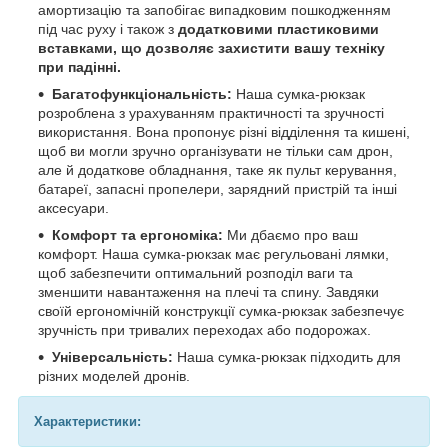
амортизацію та запобігає випадковим пошкодженням
під час руху і також з
додатковими пластиковими
вставками, що дозволяє захистити вашу техніку
при падінні.
Багатофункціональність:
Наша сумка-рюкзак
розроблена з урахуванням практичності та зручності
використання. Вона пропонує різні відділення та кишені,
щоб ви могли зручно організувати не тільки сам дрон,
але й додаткове обладнання, таке як пульт керування,
батареї, запасні пропелери, зарядний пристрій та інші
аксесуари.
Комфорт та ергономіка:
Ми дбаємо про ваш
комфорт. Наша сумка-рюкзак має регульовані лямки,
щоб забезпечити оптимальний розподіл ваги та
зменшити навантаження на плечі та спину. Завдяки
своїй ергономічній конструкції сумка-рюкзак забезпечує
зручність при тривалих переходах або подорожах.
Універсальність:
Наша сумка-рюкзак підходить для
різних моделей дронів.
Характеристики: