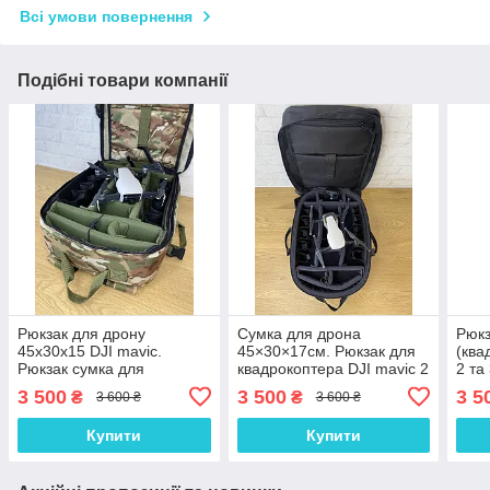
Всі умови повернення
Подібні товари компанії
Рюкзак для дрону
Сумка для дрона
Рюкз
45х30х15 DJI mavic.
45×30×17см. Рюкзак для
(ква
Рюкзак сумка для
квадрокоптера DJI mavic 2
2 та
квадрокоптера мультикам
і 3. Чорний
45×3
3 500
3 500
3 5
₴
₴
3 600 ₴
3 600 ₴
Купити
Купити