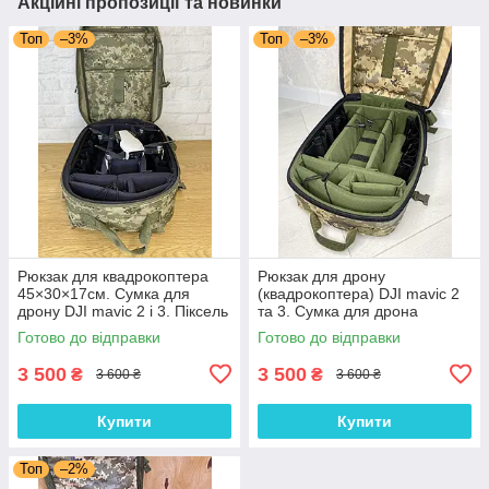
Акційні пропозиції та новинки
Топ
–3%
Топ
–3%
Рюкзак для квадрокоптера
Рюкзак для дрону
45×30×17см. Сумка для
(квадрокоптера) DJI mavic 2
дрону DJI mavic 2 і 3. Піксель
та 3. Сумка для дрона
45×30×17см. Піксель
Готово до відправки
Готово до відправки
3 500
3 500
₴
₴
3 600 ₴
3 600 ₴
Купити
Купити
Топ
–2%