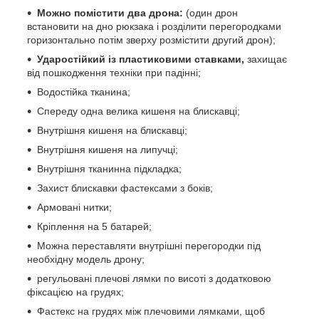
Можно помістити два дрона:
(один дрон
встановити на дно рюкзака і розділити перегородками
горизонтально потім зверху розмістити другий дрон);
Ударостійкий із пластиковими ставками,
захищає
від пошкодження техніки при падінні;
Водостійка тканина;
Спереду одна велика кишеня на блискавці;
Внутрішня кишеня на блискавці;
Внутрішня кишеня на липучці;
Внутрішня тканинна підкладка;
Захист блискавки фастексами з боків;
Армовані нитки;
Кріплення на 5 батарей;
Можна переставляти внутрішні перегородки під
необхідну модель дрону;
регульовані плечові лямки по висоті з додатковою
фіксацією на грудях;
Фастекс на грудях між плечовими лямками, щоб